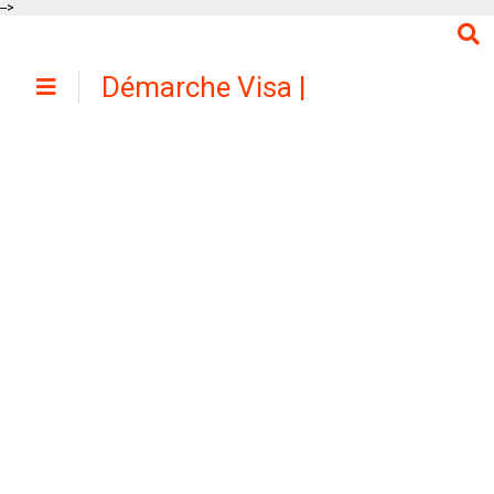
-->
Démarche Visa |
Votre guide
gratuit pour
réussir la
procédure de
demande de visa