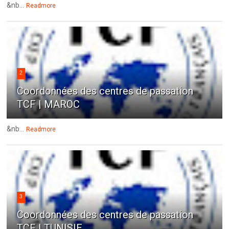
&nb...
Readmore
2
Coordonnées des centres de passation
TCF | MAROC
&nb...
Readmore
3
Coordonnées des centres de passation
TCF | TUNISIE